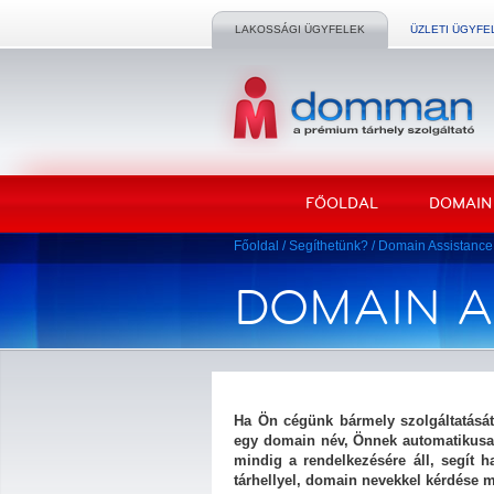
LAKOSSÁGI ÜGYFELEK
ÜZLETI ÜGYFE
FŐOLDAL
DOMAIN
Főoldal
/
Segíthetünk?
/
Domain Assistance
DOMAIN A
Ha Ön cégünk bármely szolgáltatását
egy domain név, Önnek automatikusan
mindig a rendelkezésére áll, segít 
tárhellyel, domain nevekkel kérdése m