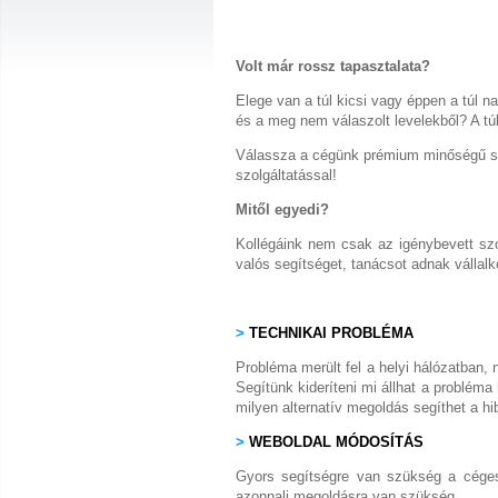
Volt már rossz tapasztalata?
Elege van a túl kicsi vagy éppen a túl n
és a meg nem válaszolt levelekből? A tú
Válassza a cégünk prémium minőségű sz
szolgáltatással!
Mitől egyedi?
Kollégáink nem csak az igénybevett sz
valós segítséget, tanácsot adnak vállal
>
TECHNIKAI PROBLÉMA
Probléma merült fel a helyi hálózatban, 
Segítünk kideríteni mi állhat a probléma 
milyen alternatív megoldás segíthet a hib
>
WEBOLDAL MÓDOSÍTÁS
Gyors segítségre van szükség a céges 
azonnali megoldásra van szükség.