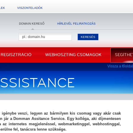
LEK
VISZONTELADÓK
DOMAIN KERESŐ
HÍRLEVÉL FELIRATKOZÁS
 REGISZTRÁCIÓ
WEBHOSZTING CSOMAGOK
SEGÍTHE
Vissza a főolda
SSISTANCE
 igénybe veszi, legyen az bármilyen kis csomag vagy akár csak
 jár a Domman Assitance Service. Egy kolléga, aki díjmentesen
ha az internetes megjelenéssel, webmarketinggel, webhostinggal,
erülne fel, tanácsra lenne szüksége.