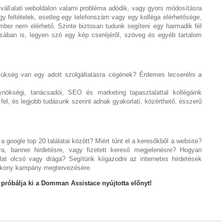
 vállalati weboldalon valami probléma adódik, vagy gyors módosításra
gy feltételek, esetleg egy telefonszám vagy egy kolléga elérhetősége,
ber nem elérhető. Szinte biztosan tudunk segíteni egy harmadik fél
ásában is, legyen szó egy kép cseréjéről, szöveg és egyéb tartalom
szükség van egy adott szolgáltatásra cégének? Érdemes lecserélni a
ynökségi, tanácsadói, SEO és marketing tapasztalattal kollégáink
el, és legjobb tudásunk szerint adnak gyakorlati, közérthető, ésszerű
 google top 20 találatai között? Miért tűnt el a keresőkből a website?
a, banner hirdetésre, vagy fizetett kereső megjelenésre? Hogyan
at olcsó vagy drága? Segítünk kiigazodni az internetes hirdetések
tékony kampány megtervezésére.
 próbálja ki a Domman Assistace nyújtotta előnyt!