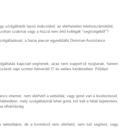
agy szolgáltatók lassú reakcióiból, az elérhetetlen telefonszámokból,
lzottan szakmai vagy a hozzá nem értő kollégák "segítségéből"?
olgáltatásait, a hazai piacon egyedülálló Domman Assistance
olgáltatás kapcsán segítenek, azaz nem support-ot nyújtanak, hanem
kozások napi szinten felmerülő IT és webes kérdéseiben. Például:
nincs internet, nem elérhető a weboldal, vagy gond van a levelezéssel.
hátterében, mely szolgáltatónál lehet gond, hol kell a hibát bejelenteni,
a elhárításáig.
weboldalon, de a kivitelező nem elérhető, nem tud segíteni, vagy