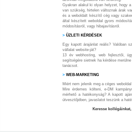
Gyakran alakul ki olyan helyzet, hogy a
van szükség, hirtelen változnak árak va
és a weboldalt készítő cég vagy szakem
által készített weboldal gyors módosít
módosításról, vagy hibajavításról.
>
ÜZLETI KÉRDÉSEK
Egy kapott árajánlat reális? Valóban 
vállalat website-ját?
13 év webhosting, web fejlesztői, üg
segítségére sietnek ha kérdése merülne f
tanácsot.
>
WEB-MARKETING
Miért nem jelenik meg a céges weboldal a
Mire érdemes költeni, e-DM kampányr
mérhető a hatékonyság? A kapott ajánl
útvesztőjében, javaslatot teszünk a ha
Keresse kollégáinkat,