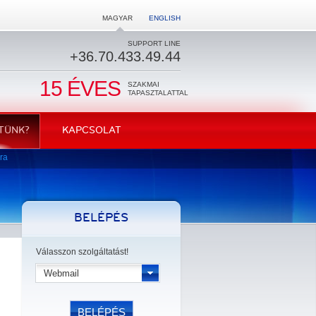
MAGYAR
ENGLISH
SUPPORT LINE
+36.70.433.49.44
15 ÉVES
SZAKMAI
TAPASZTALATTAL
TÜNK?
KAPCSOLAT
lra
BELÉPÉS
Válasszon szolgáltatást!
Webmail